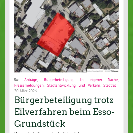
Anträge
,
Bürgerbeteiligung
,
In eigener Sache
,
Pressemeldungen
,
Stadtentwicklung und Verkehr
,
Stadtrat
30. März 2026
Bürgerbeteiligung trotz
Eilverfahren beim Esso-
Grundstück