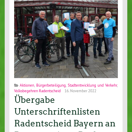
Aktionen
,
Bürgerbeteiligung
,
Stadtentwicklung und Verkehr
,
Volksbegehren Radentscheid
16. November 2022
Übergabe
Unterschriftenlisten
Radentscheid Bayern an