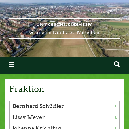
UNTERSCHLEISSHEIM
Grüne im Landkreis München
Fraktion
Bernhard Schüßler
Lissy Meyer
Johanna Krichling