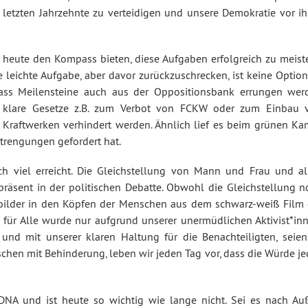
der letzten Jahrzehnte zu verteidigen und unsere Demokratie vor i
heute den Kompass bieten, diese Aufgaben erfolgreich zu meiste
 leichte Aufgabe, aber davor zurückzuschrecken, ist keine Option
dass Meilensteine auch aus der Oppositionsbank errungen wer
 klare Gesetze z.B. zum Verbot von FCKW oder zum Einbau 
 Kraftwerken verhindert werden. Ähnlich lief es beim grünen Ka
strengungen gefordert hat.
ch viel erreicht. Die Gleichstellung von Mann und Frau und al
präsent in der politischen Debatte. Obwohl die Gleichstellung n
terbilder in den Köpfen der Menschen aus dem schwarz-weiß Film 
he für Alle wurde nur aufgrund unserer unermüdlichen Aktivist*in
nd mit unserer klaren Haltung für die Benachteiligten, seien
chen mit Behinderung, leben wir jeden Tag vor, dass die Würde je
 DNA und ist heute so wichtig wie lange nicht. Sei es nach Au