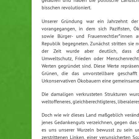
gelaufen und haben die politische Landsch
bisschen revolutioniert.
Unserer Gründung war ein Jahrzehnt der
vorangegangen, in dem sich Pazifisten, Ö
sowie Bürger- und Frauenrechtler*innen 
Republik begegneten. Zunächst stritten sie nu
der Zeit wurde aber deutlich, dass d
Umweltschutz, Frieden oder Menschenrech
Werten gegründet sind. Diese Werte repräsen
Grünen, die das unvorstellbare geschaf
Urkonservativen Ökobauern eine gemeinsame
Die damaligen verkrusteten Strukturen wur
weltoffeneres, gleichberechtigteres, liberale
Doch wie wir dieses Land maßgeblich veränder
jenes Gedankenguts verzeichnen, gegen das w
es uns unserer Wurzeln bewusst zu sein un
zerstrittenen Linken, einer verunsicherten S