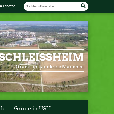
im Landtag
SCHLEISSHEIM
Grüne im Landkreis München
de
Grüne in USH