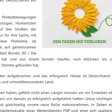
aft Deutschlands ein
 Protestbewegungen
kologen, Humanisten
auf den Straßen der
r für ihre Sache, mit
iese Probleme, ob
te, auf gemeinsamen
tiert Bündis 90 / Die
ft hat und aus einem bunten Haufen, vom Altlinken bis 
 Stimme gefunden hat.
den aufgebrochen und das erfolgreich. Heute ist Deutschland 
res und umweltbewussteres Land.
t haben, gefällt nicht allen. Längst müssen wir ein Erstarken e
ir uns damals so erfolgreich aufgelehnt hatten. Umso wichtiger 
d gleichzeitig unsere neue Rolle wahrzunehmen. In Zeiten ei
ozialdemokratie, einer Wertentleerten FDP und einer sich spalten