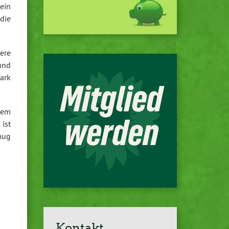
ein
die
ere
und
ark
nem
ist
enug
Kontakt