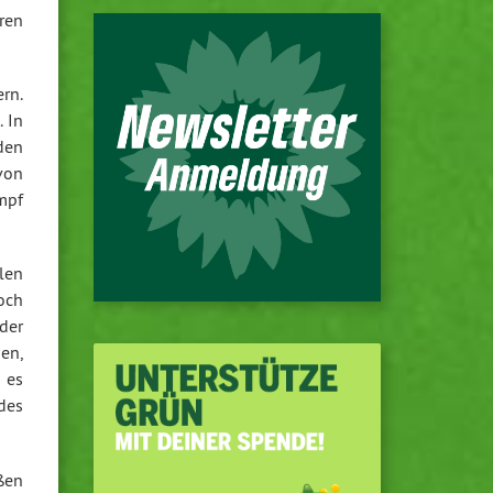
hren
rn.
. In
den
von
mpf
len
och
der
nen,
 es
des
ßen