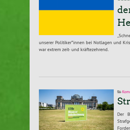
de
He
„Schne
unserer Politiker*innen bei Notlagen und Kri
war extrem zeit- und kräftezehrend.
Kom
St
Der B
Straf
Forder