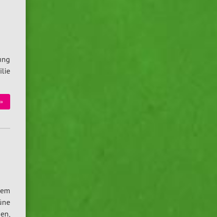
ung
lie
»
dem
üne
nen,