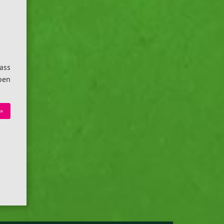
ass
ben
»