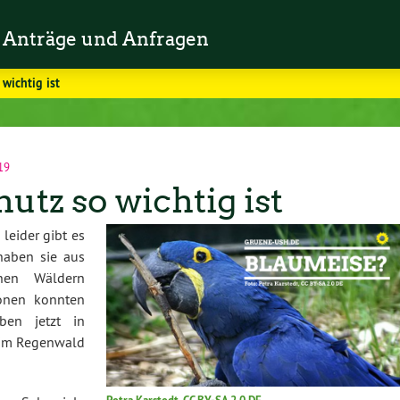
Anträge und Anfragen
wichtig ist
19
tz so wichtig ist
 leider gibt es
 haben sie aus
chen Wäldern
tionen konnten
ben jetzt in
 im Regenwald