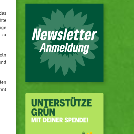
das
chte
ige
 zu
eln
 und
iden
ohnt