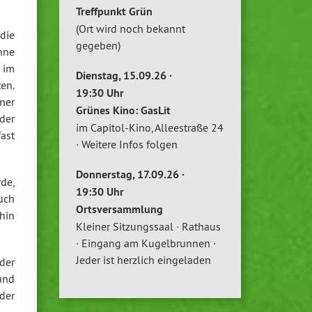
Treffpunkt Grün
(Ort wird noch bekannt
die
gegeben)
hne
 im
Dienstag, 15.09.26 ·
ten.
19:30 Uhr
ner
Grünes Kino: GasLit
 der
im Capitol-Kino, Alleestraße 24
ast
· Weitere Infos folgen
Donnerstag, 17.09.26 ·
rde,
19:30 Uhr
uch
Ortsversammlung
hin
Kleiner Sitzungssaal · Rathaus
· Eingang am Kugelbrunnen ·
Jeder ist herzlich eingeladen
der
und
oder