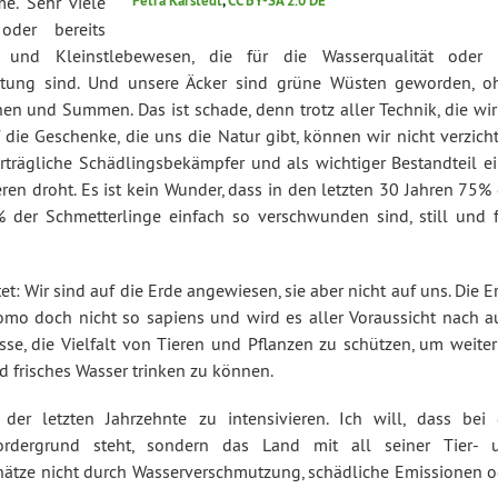
me. Sehr viele
Petra Karstedt
,
CC BY-SA 2.0 DE
oder bereits
 und Kleinstlebewesen, die für die Wasserqualität oder 
ung sind. Und unsere Äcker sind grüne Wüsten geworden, o
n und Summen. Das ist schade, denn trotz aller Technik, die wir
 die Geschenke, die uns die Natur gibt, können wir nicht verzich
rträgliche Schädlingsbekämpfer und als wichtiger Bestandteil ei
eren droht. Es ist kein Wunder, dass in den letzten 30 Jahren 75%
der Schmetterlinge einfach so verschwunden sind, still und f
 Wir sind auf die Erde angewiesen, sie aber nicht auf uns. Die E
mo doch nicht so sapiens und wird es aller Voraussicht nach a
se, die Vielfalt von Tieren und Pflanzen zu schützen, um weiter
 frisches Wasser trinken zu können.
der letzten Jahrzehnte zu intensivieren. Ich will, dass bei 
Vordergrund steht, sondern das Land mit all seiner Tier- 
rschätze nicht durch Wasserverschmutzung, schädliche Emissionen 