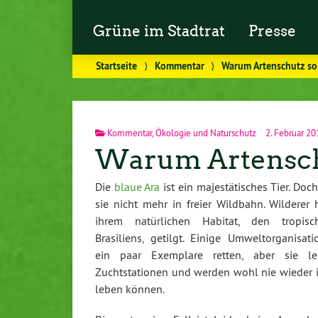
Grüne im Stadtrat
Presse
Startseite
⟩
Kommentar
⟩
Warum Artenschutz so 
Kommentar
,
Ökologie und Naturschutz
2. Februar 20
Warum Artenschu
Die
blaue Ara
ist ein majestätisches Tier. Doch
sie nicht mehr in freier Wildbahn. Wilderer
ihrem natürlichen Habitat, den tropis
Brasiliens, getilgt. Einige Umweltorganisa
ein paar Exemplare retten, aber sie le
Zuchtstationen und werden wohl nie wieder
leben können.