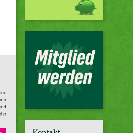
eue
kann
und
 der
Kontakt
»