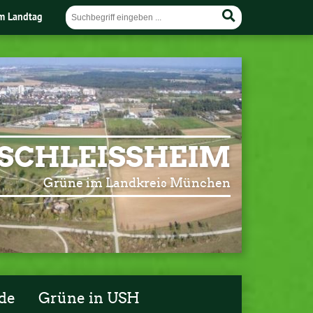
im Landtag
SCHLEISSHEIM
Grüne im Landkreis München
de
Grüne in USH