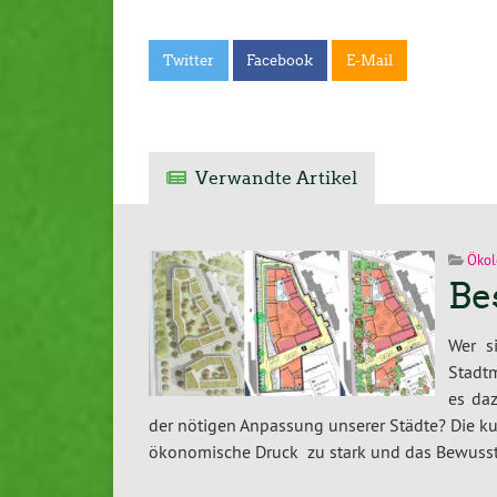
Twitter
Facebook
E-Mail
Verwandte Artikel
Ökol
Be
Wer s
Stadtm
es da
der nötigen Anpassung unserer Städte? Die kur
ökonomische Druck zu stark und das Bewussts