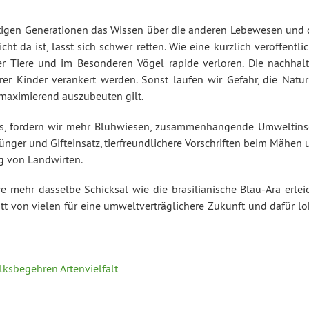
ftigen Generationen das Wissen über die anderen Lebewesen und 
t da ist, lässt sich schwer retten. Wie eine kürzlich veröffentli
r Tiere und im Besonderen Vögel rapide verloren. Die nachhalt
er Kinder verankert werden. Sonst laufen wir Gefahr, die Natur
nmaximierend auszubeuten gilt.
es, fordern wir mehr Blühwiesen, zusammenhängende Umweltins
ünger und Gifteinsatz, tierfreundlichere Vorschriften beim Mähen
g von Landwirten.
iere mehr dasselbe Schicksal wie die brasilianische Blau-Ara erle
itt von vielen für eine umweltverträglichere Zukunft und dafür l
lksbegehren Artenvielfalt