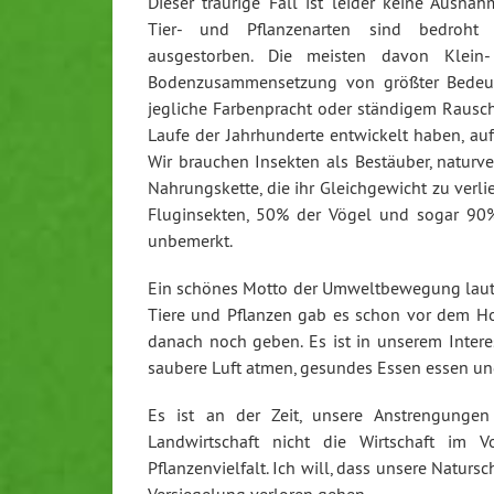
Dieser traurige Fall ist leider keine Ausnah
Tier- und Pflanzenarten sind bedroht 
ausgestorben. Die meisten davon Klein-
Bodenzusammensetzung von größter Bedeut
jegliche Farbenpracht oder ständigem Rausche
Laufe der Jahrhunderte entwickelt haben, auf
Wir brauchen Insekten als Bestäuber, naturve
Nahrungskette, die ihr Gleichgewicht zu verli
Fluginsekten, 50% der Vögel und sogar 90% 
unbemerkt.
Ein schönes Motto der Umweltbewegung lautet:
Tiere und Pflanzen gab es schon vor dem Ho
danach noch geben. Es ist in unserem Interes
saubere Luft atmen, gesundes Essen essen und
Es ist an der Zeit, unsere Anstrengungen 
Landwirtschaft nicht die Wirtschaft im 
Pflanzenvielfalt. Ich will, dass unsere Natu