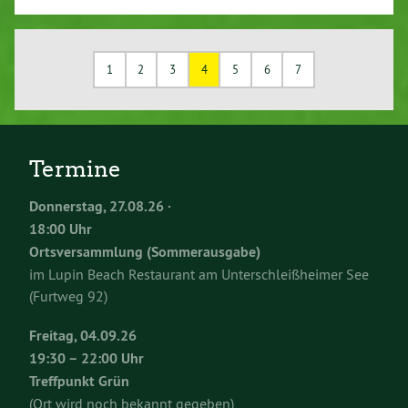
1
2
3
4
5
6
7
Termine
Donnerstag, 27.08.26 ·
18:00 Uhr
Ortsversammlung (Sommerausgabe)
im Lupin Beach Restaurant am Unterschleißheimer See
(Furtweg 92)
Freitag, 04.09.26
19:30 – 22:00 Uhr
Treffpunkt Grün
(Ort wird noch bekannt gegeben)