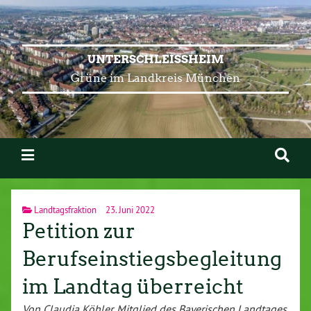
UNTERSCHLEISSHEIM
Grüne im Landkreis München
Landtagsfraktion
23. Juni 2022
Petition zur
Berufseinstiegsbegleitung
im Landtag überreicht
Von Claudia Köhler, Mitglied des Bayerischen Landtages,