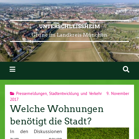
UNTERSCHLEISSHEIM
Grüne im Landkreis München
Pressemeldungen
,
Stadtentwicklung und Verkehr
9. November
2017
Welche Wohnungen
benötigt die Stadt?
In den Diskussionen
zum neuen