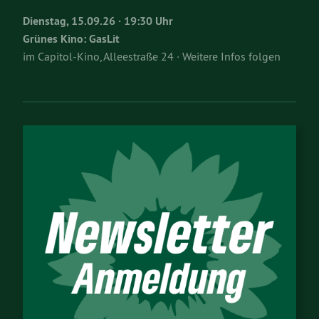
Dienstag, 15.09.26 · 19:30 Uhr
Grünes Kino: GasLit
im Capitol-Kino, Alleestraße 24 · Weitere Infos folgen