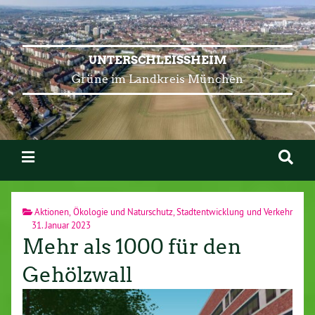
UNTERSCHLEISSHEIM
Grüne im Landkreis München
Aktionen
,
Ökologie und Naturschutz
,
Stadtentwicklung und Verkehr
31. Januar 2023
Mehr als 1000 für den
Gehölzwall