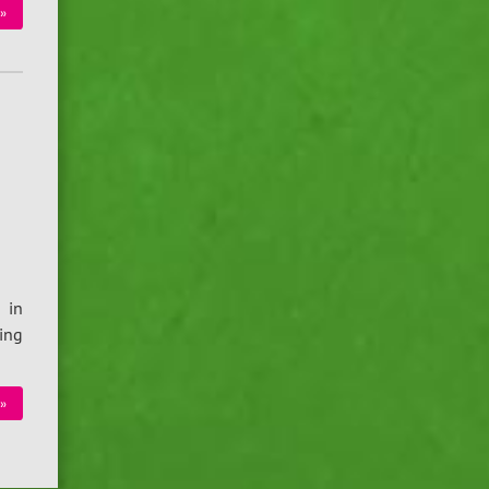
»
 in
ing
»