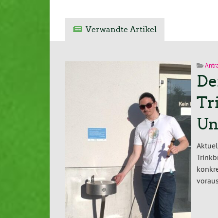
Verwandte Artikel
Antr
De
Tr
Un
Aktuel
Trink
konkr
voraus