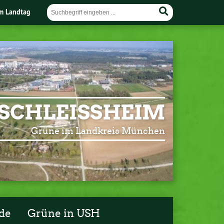
im Landtag
SCHLEISSHEIM
Grüne im Landkreis München
de
Grüne in USH