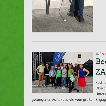
Bezi
Be
ZA
Fast 
Ober
Unte
gelungenen Auftakt sowie vom großen Engage