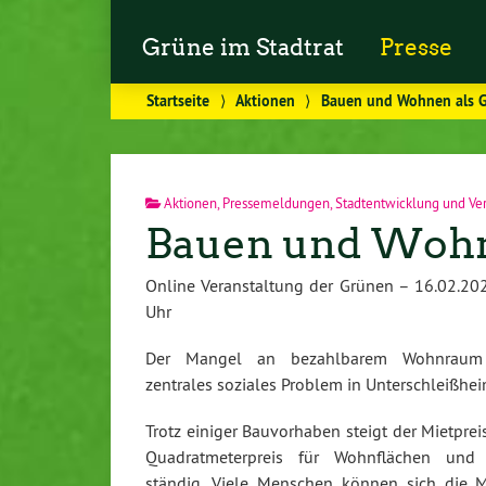
Grüne im Stadtrat
Presse
Startseite
⟩
Aktionen
⟩
Bauen und Wohnen als G
Aktionen
,
Pressemeldungen
,
Stadtentwicklung und Ve
Bauen und Wohn
Online Veranstaltung der Grünen – 16.02.20
Uhr
Der Mangel an bezahlbarem Wohnraum 
zentrales soziales Problem in Unterschleißhei
Trotz einiger Bauvorhaben steigt der Mietprei
Quadratmeterpreis für Wohnflächen und
ständig. Viele Menschen können sich die M