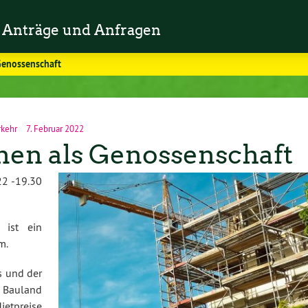
Anträge und Anfragen
enossenschaft
rkehr
7. Februar 2022
en als Genossenschaft
22 -19.30
ist ein
m.
s und der
 Bauland
ietpreise