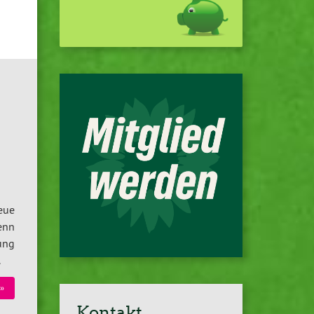
eue
enn
ung
.
»
Kontakt