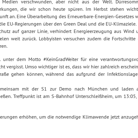
 Medien verschwunden, aber nicht aus der Welt. Dürresomm
rkungen, die wir schon heute spüren. Im Herbst stehen wicht
unft an. Eine Überarbeitung des Erneuerbare-Energien-Gesetzes w
die EU-Regierungen über den Green Deal und die EU-Klimaziele. 
hutz auf ganzer Linie, verhindert Energieerzeugung aus Wind 
elen weit zurück. Lobbyisten versuchen zudem die Fortschritte 
ren.
. unter dem Motto #KeinGradWeiter für eine verantwortungsvo
ht vergisst. Umso wichtiger ist es, dass wir hier zahlreich erschei
raße gehen können, während das aufgrund der Infektionslage,
 gemeinsam mit der S1 zur Demo nach München und laden a
hließen. Treffpunkt ist am S-Bahnhof Unterschleißheim, um 13:05,
ierungen erhöhen, um die notwendige Klimawende jetzt anzuge