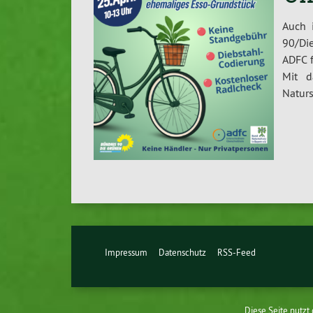
Auch 
90/Die
ADFC f
Mit d
Naturs
Impressum
Datenschutz
RSS-Feed
Diese Seite nutzt