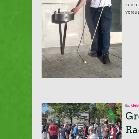
konkr
voraus
Akti
Gr
Ra