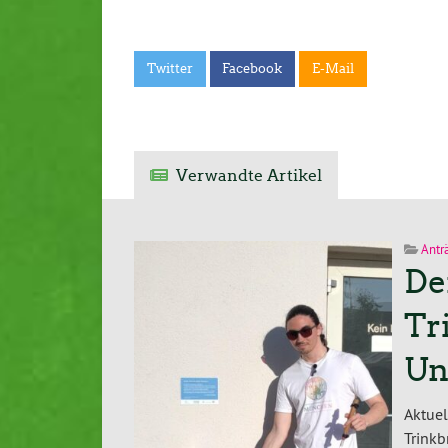
Twitter
Facebook
E-Mail
Verwandte Artikel
Antr
De
Tr
Un
Aktuel
Trink