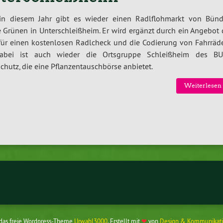
in diesem Jahr gibt es wieder einen Radlflohmarkt von Bünd
 Grünen in Unterschleißheim. Er wird ergänzt durch ein Angebot 
ür einen kostenlosen Radlcheck und die Codierung von Fahrräde
abei ist auch wieder die Ortsgruppe Schleißheim des B
chutz, die eine Pflanzentauschbörse anbietet.
Weiterlesen 
 das freie Wordpress-Theme
Urwahl3000
. Erstellt mit
❤
von
Design & Kommunikati