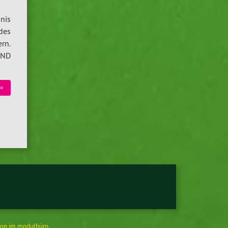
nis
des
rn.
UND
»
on im modulbüro
.