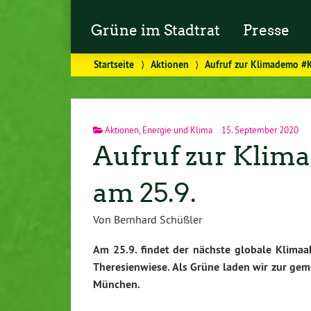
Grüne im Stadtrat
Presse
Startseite
⟩
Aktionen
⟩
Aufruf zur Klimademo #K
Aktionen
,
Energie und Klima
15. September 2020
Aufruf zur Kli
am 25.9.
Von Bernhard Schüßler
Am 25.9. findet der nächste globale Klimaa
Theresienwiese. Als Grüne laden wir zur gem
München.