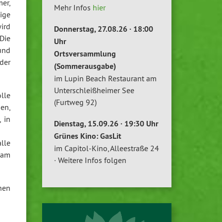
er,
Mehr Infos
hier
ige
ird
Donnerstag, 27.08.26 · 18:00
Die
Uhr
und
Ortsversammlung
der
(Sommerausgabe)
im Lupin Beach Restaurant am
Unterschleißheimer See
lle
(Furtweg 92)
nen,
 in
Dienstag, 15.09.26 · 19:30 Uhr
Grünes Kino: GasLit
lle
im Capitol-Kino, Alleestraße 24
 am
· Weitere Infos folgen
hen