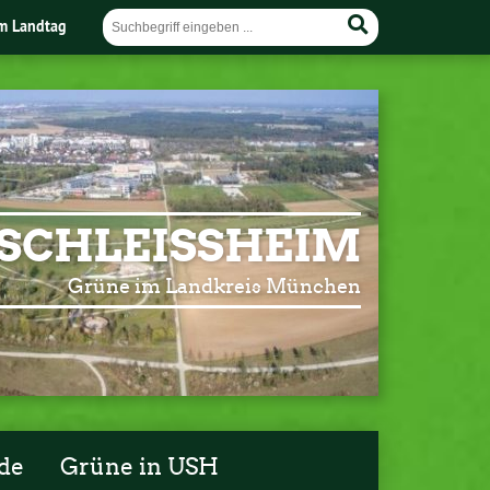
im Landtag
SCHLEISSHEIM
Grüne im Landkreis München
de
Grüne in USH