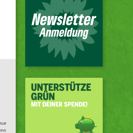
eue
enn