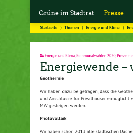
Grüne im Stadtrat
Presse
Startseite
⟩
Themen
⟩
Energie und Klima
⟩
Ene
Energie und Klima
,
Kommunalwahlen 2020
,
Presseme
Energiewende – v
Geothermie
Wir haben dazu beigetragen, dass die Geothe
und Anschlüsse für Privathäuser ermöglicht 
MW gesteigert werden.
Photovoltaik
Wir haben schon 2013 alle städtischen Dächer