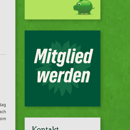
tag
ach
vom
Kontakt