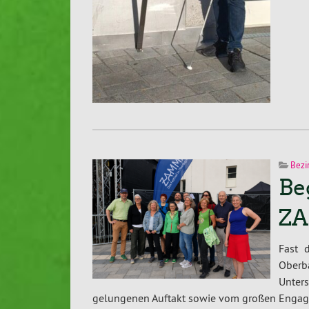
Bezi
Be
ZA
Fast 
Ober
Unte
gelungenen Auftakt sowie vom großen Engage