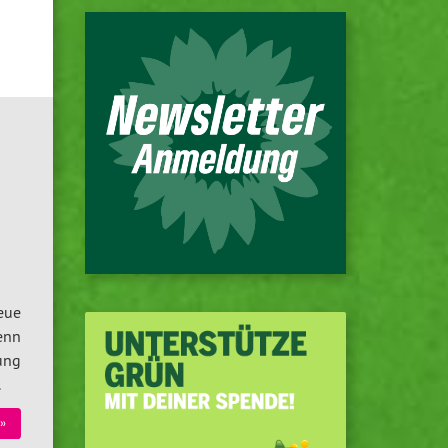
eue
enn
ung
.
»