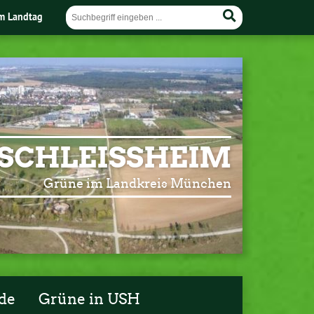
im Landtag
SCHLEISSHEIM
Grüne im Landkreis München
de
Grüne in USH