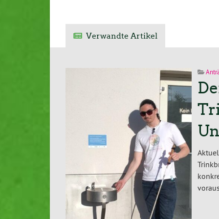
Verwandte Artikel
Antr
De
Tr
Un
Aktuel
Trink
konkr
voraus