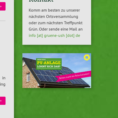
»
Komm am besten zu unserer
nächsten Ortsversammlung
oder zum nächsten Treffpunkt
Grün. Oder sende eine Mail an
info [at] gruene-ush [dot] de
 in
ing
»