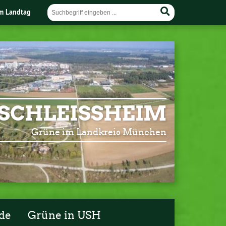
im Landtag
SCHLEISSHEIM
Grüne im Landkreis München
de
Grüne in USH