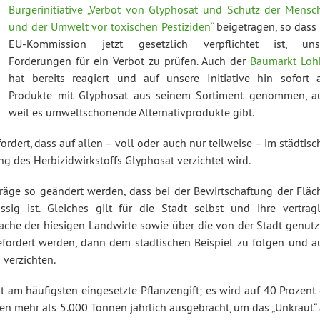
Bürgerinitiative „Verbot von Glyphosat und Schutz der Mensc
und der Umwelt vor toxischen Pestiziden“
beigetragen, so dass 
EU-Kommission jetzt gesetzlich verpflichtet ist, uns
Forderungen für ein Verbot zu prüfen. Auch der
Baumarkt Loh
hat bereits reagiert und auf unsere Initiative hin sofort a
Produkte mit Glyphosat aus seinem Sortiment genommen, a
weil es umweltschonende Alternativprodukte gibt.
ordert, dass auf allen – voll oder auch nur teilweise – im städtis
g des Herbizidwirkstoffs Glyphosat verzichtet wird.
räge so geändert werden, dass bei der Bewirtschaftung der Fläc
ig ist. Gleiches gilt für die Stadt selbst und ihre vertragl
rache der hiesigen Landwirte sowie über die von der Stadt genutz
fordert werden, dann dem städtischen Beispiel zu folgen und a
 verzichten.
t am häufigsten eingesetzte Pflanzengift; es wird auf 40 Prozent
en mehr als 5.000 Tonnen jährlich ausgebracht, um das „Unkraut“ 