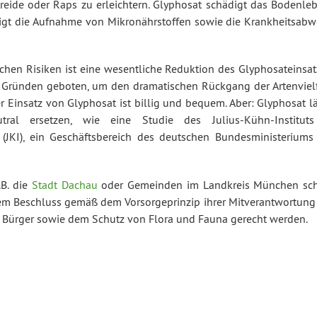
reide oder Raps zu erleichtern. Glyphosat schädigt das Bodenleb
htigt die Aufnahme von Mikronährstoffen sowie die Krankheitsabw
hen Risiken ist eine wesentliche Reduktion des Glyphosateinsat
n Gründen geboten, um den dramatischen Rückgang der Artenvielf
r Einsatz von Glyphosat ist billig und bequem. Aber: Glyphosat l
tral ersetzen, wie eine Studie des Julius-Kühn-Institut
 (JKI), ein Geschäftsbereich des deutschen Bundesministeriums 
.B. die
Stadt Dachau
oder Gemeinden im Landkreis München sc
einem Beschluss gemäß dem Vorsorgeprinzip ihrer Mitverantwortung
 Bürger sowie dem Schutz von Flora und Fauna gerecht werden.