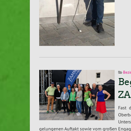
Bezi
Be
ZA
Fast 
Ober
Unte
gelungenen Auftakt sowie vom großen Engage