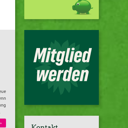
eue
enn
ung
.
»
Kontakt