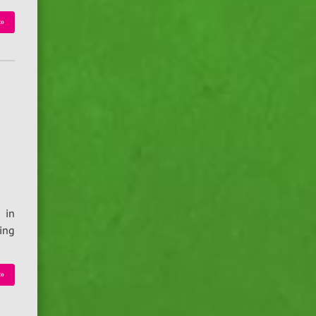
»
 in
ing
»