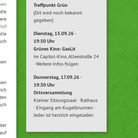
hen
Treffpunkt Grün
die
(Ort wird noch bekannt
ere
gegeben)
hof
Dienstag, 15.09.26 ·
lle
uch
19:30 Uhr
Grünes Kino: GasLit
im Capitol-Kino, Alleestraße 24
chen
· Weitere Infos folgen
Donnerstag, 17.09.26 ·
hen
19:30 Uhr
ich
Ortsversammlung
ten
Kleiner Sitzungssaal · Rathaus
uch
· Eingang am Kugelbrunnen ·
Jeder ist herzlich eingeladen
 der
auf