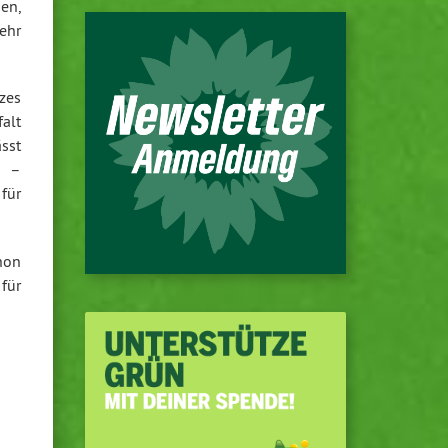
en,
ehr
zes
alt
ässt
s –
für
hon
 für