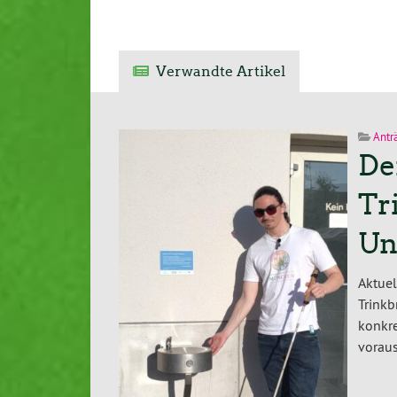
Verwandte Artikel
Antr
De
Tr
Un
Aktuel
Trink
konkr
voraus