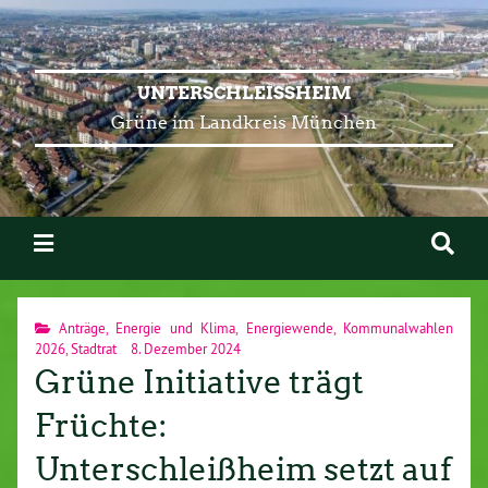
UNTERSCHLEISSHEIM
Grüne im Landkreis München
Anträge
,
Energie und Klima
,
Energiewende
,
Kommunalwahlen
2026
,
Stadtrat
8. Dezember 2024
Grüne Initiative trägt
Früchte:
Unterschleißheim setzt auf