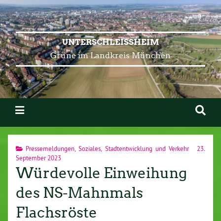
UNTERSCHLEISSHEIM
Grüne im Landkreis München
Pressemeldungen
,
Soziales
,
Stadtentwicklung und Verkehr
23.
September 2023
Würdevolle Einweihung
des NS-Mahnmals
Flachsröste