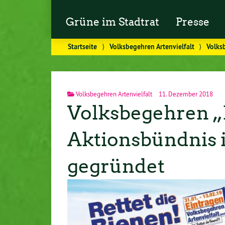
Grüne im Stadtrat
Presse
Startseite
⟩
Volksbegehren Artenvielfalt
⟩
Volks
Volksbegehren Artenvielfalt
11. Dezember 2018
Volksbegehren „R
Aktionsbündnis 
gegründet