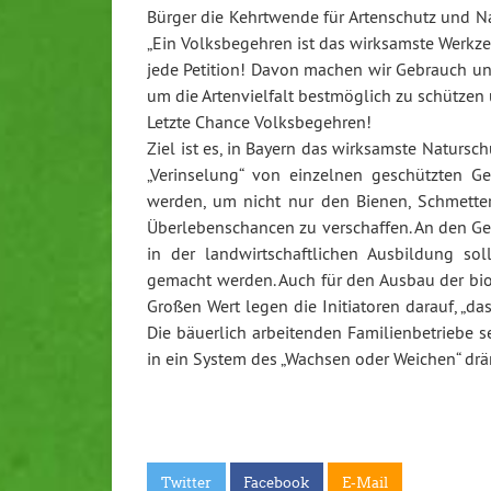
Bürger die Kehrtwende für Artenschutz und Na
„Ein Volksbegehren ist das wirksamste Werkz
jede Petition! Davon machen wir Gebrauch un
um die Artenvielfalt bestmöglich zu schützen
Letzte Chance Volksbegehren!
Ziel ist es, in Bayern das wirksamste Natursc
„Verinselung“ von einzelnen geschützten G
werden, um nicht nur den Bienen, Schmette
Überlebenschancen zu verschaffen. An den Ge
in der landwirtschaftlichen Ausbildung s
gemacht werden. Auch für den Ausbau der biol
Großen Wert legen die Initiatoren darauf, „das
Die bäuerlich arbeitenden Familienbetriebe se
in ein System des „Wachsen oder Weichen“ dr
Twitter
Facebook
E-Mail