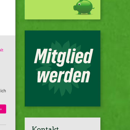
lt
ich
»
Kontakt