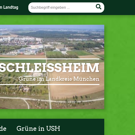
im Landtag
SCHLEISSHEIM
Grüne im Landkreis München
de
Grüne in USH