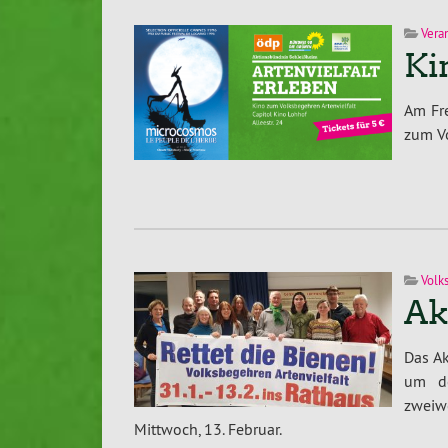
Vera
Ki
Am Fre
zum Vo
Volk
Ak
Das A
um de
zweiw
Mittwoch, 13. Februar.