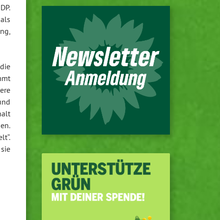
ÖDP.
als
ng,
 die
mmt
ere
und
alt
en.
lt“.
 sie