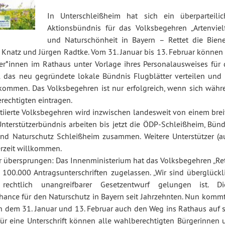
In Unterschleißheim hat sich ein überparteilic
Aktionsbündnis für das Volksbegehren „Artenvielf
und Naturschönheit in Bayern – Rettet die Biene
d Knatz und Jürgen Radtke. Vom 31. Januar bis 13. Februar können
r*innen im Rathaus unter Vorlage ihres Personalausweises für 
l das neu gegründete lokale Bündnis Flugblätter verteilen und 
 kommen. Das Volksbegehren ist nur erfolgreich, wenn sich währ
rechtigten eintragen.
tiierte Volksbegehren wird inzwischen landesweit von einem brei
nterstützerbündnis arbeiten bis jetzt die ÖDP-Schleißheim, Bünd
nd Naturschutz Schleißheim zusammen. Weitere Unterstützer (a
erzeit willkommen.
r übersprungen: Das Innenministerium hat das Volksbegehren „Ret
00.000 Antragsunterschriften zugelassen. „Wir sind überglückli
chtlich unangreifbarer Gesetzentwurf gelungen ist. Di
 Chance für den Naturschutz in Bayern seit Jahrzehnten. Nun komm
 dem 31. Januar und 13. Februar auch den Weg ins Rathaus auf s
r eine Unterschrift können alle wahlberechtigten Bürgerinnen 