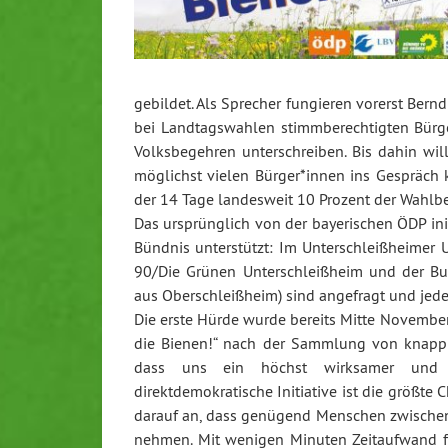
gebildet. Als Sprecher fungieren vorerst Bern
bei Landtagswahlen stimmberechtigten Bürge
Volksbegehren unterschreiben. Bis dahin wil
möglichst vielen Bürger*innen ins Gespräch
der 14 Tage landesweit 10 Prozent der Wahlbe
Das ursprünglich von der bayerischen ÖDP ini
Bündnis unterstützt: Im Unterschleißheimer U
90/Die Grünen Unterschleißheim und der Bu
aus Oberschleißheim) sind angefragt und jed
Die erste Hürde wurde bereits Mitte Novembe
die Bienen!“ nach der Sammlung von knapp 1
dass uns ein höchst wirksamer und re
direktdemokratische Initiative ist die größte
darauf an, dass genügend Menschen zwischen
nehmen. Mit wenigen Minuten Zeitaufwand fü