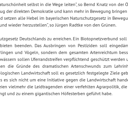
turschönheit selbst in die Wege leiten“, so Bernd Knatz von der 
eug der direkten Demokratie und kann mehr in Bewegung bringen 
d setzen alle Hebel im bayerischen Naturschutzgesetz in Bewegu
 und wieder herzustellen“, so Jürgen Radtke von den Grünen.
hutzgesetz Deutschlands zu erreichen. Ein Biotopnetzverbund soll
ebieten beenden. Das Ausbringen von Pestiziden soll eingedä
rlingen und Vögeln, sondern dem gesamten Artenreichtum bess
wässern sollen Uferrandstreifen verpflichtend geschützt werden 
ollen die Gründe des dramatischen Artenschwunds zum Lehrinh
ogischen Landwirtschaft soll es gesetzlich festgelegte Ziele geb
s es sich nicht um eine Initiative gegen die Landwirtschaft hande
ien vielmehr die Leidtragenden einer verfehlten Agrarpolitik, die
ängt und zu einem gigantischen Höfesterben geführt habe.