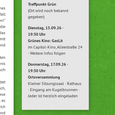
Treffpunkt Grün
hes
(Ort wird noch bekannt
alt
gegeben)
n!“
 die
Dienstag, 15.09.26 ·
das
19:30 Uhr
mit
Grünes Kino: GasLit
end
im Capitol-Kino, Alleestraße 24
· Weitere Infos folgen
ten
nis
Donnerstag, 17.09.26 ·
uch
19:30 Uhr
Ortsversammlung
tet
Kleiner Sitzungssaal · Rathaus
ch,
· Eingang am Kugelbrunnen ·
ese
Jeder ist herzlich eingeladen
t es
ich
und