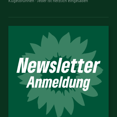
Kugelbrunnen · Jeder ist herzlich eingeladen