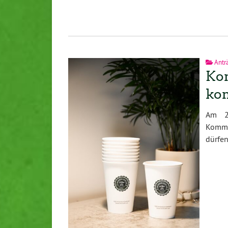
Antr
Ko
ko
Am 23
Kommu
dürfen