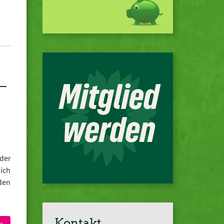
–
der
lich
den
Kontakt
»