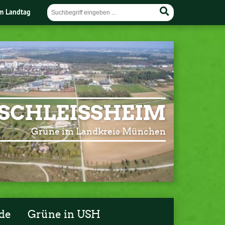
im Landtag
SCHLEISSHEIM
Grüne im Landkreis München
de
Grüne in USH