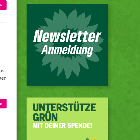
»
n
ass
ben
»