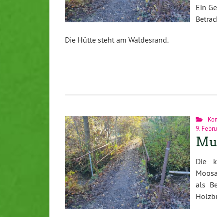
Ein Ge
Betrac
Die Hütte steht am Waldesrand.
Ko
9. Febr
Mus
Die k
Moosa
als B
Holzbr