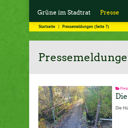
Grüne im Stadtrat
Presse
Startseite
⟩
Pressemeldungen
(Seite 7)
Pressemeldung
Pres
Die
Die Hü