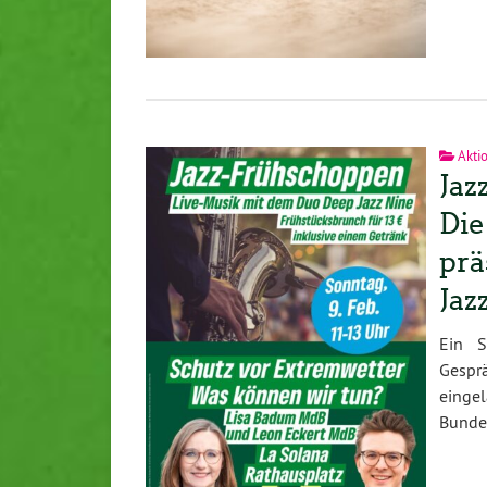
Akti
Jaz
Die
prä
Jaz
Ein S
Gesprä
einge
Bunde