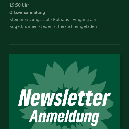
19:30 Uhr
Ortsversammlung
Kleiner Sitzungssaal · Rathaus · Eingang am
Kugelbrunnen · Jeder ist herzlich eingeladen