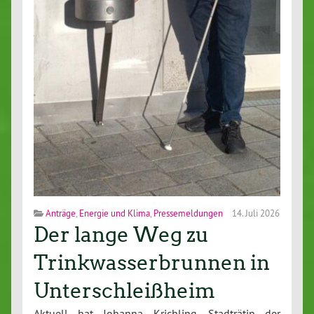
Anträge
,
Energie und Klima
,
Pressemeldungen
14. Juli 2026
Der lange Weg zu
Trinkwasserbrunnen in
Unterschleißheim
Aktuell hat Johanna Krichling, Stadträtin der