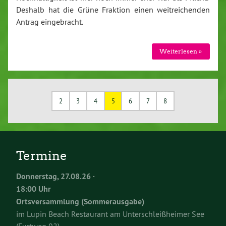
Deshalb hat die Grüne Fraktion einen weitreichenden
Antrag eingebracht.
Weiterlesen »
2
3
4
5
6
7
8
Termine
Donnerstag, 27.08.26 ·
18:00 Uhr
Ortsversammlung (Sommerausgabe)
im Lupin Beach Restaurant am Unterschleißheimer See