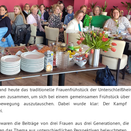
nd heute das traditionelle Frauenfrühstück der Unterschleißhei
amen zusammen, um sich bei einem gemeinsamen Frühstück über 
enbewegung auszutauschen. Dabei wurde klar: Der Kampf
i.
waren die Beiträge von drei Frauen aus drei Generationen, die 
en das Thema aus unterschiedlichen Perspektiven beleuchteten.