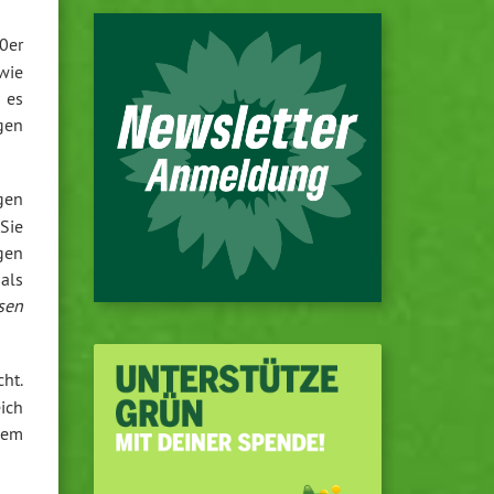
80er
wie
d es
egen
gen
Sie
gen
als
sen
ht.
ich
nem