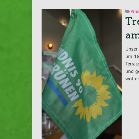
Vera
Tr
am
Unser
um 18
Terras
und g
wollen