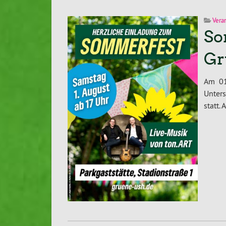
Vera
So
Gr
Am 01
Unter
statt.