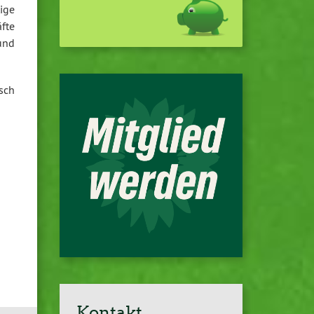
ige
fte
und
sch
Kontakt