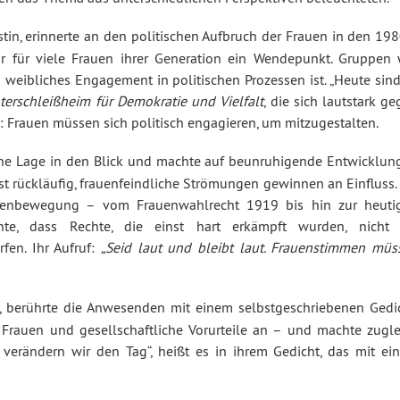
istin, erinnerte an den politischen Aufbruch der Frauen in den 19
r für viele Frauen ihrer Generation ein Wendepunkt. Gruppen 
 weibliches Engagement in politischen Prozessen ist. „Heute sin
erschleißheim für Demokratie und Vielfalt
, die sich lautstark g
ll: Frauen müssen sich politisch engagieren, um mitzugestalten.
che Lage in den Blick und machte auf beunruhigende Entwicklun
t rückläufig, frauenfeindliche Strömungen gewinnen an Einfluss. 
auenbewegung – vom Frauenwahlrecht 1919 bis hin zur heuti
te, dass Rechte, die einst hart erkämpft wurden, nicht 
fen. Ihr Aufruf:
„Seid laut und bleibt laut. Frauenstimmen müs
s, berührte die Anwesenden mit einem selbstgeschriebenen Gedic
 Frauen und gesellschaftliche Vorurteile an – und machte zugle
verändern wir den Tag“, heißt es in ihrem Gedicht, das mit ei