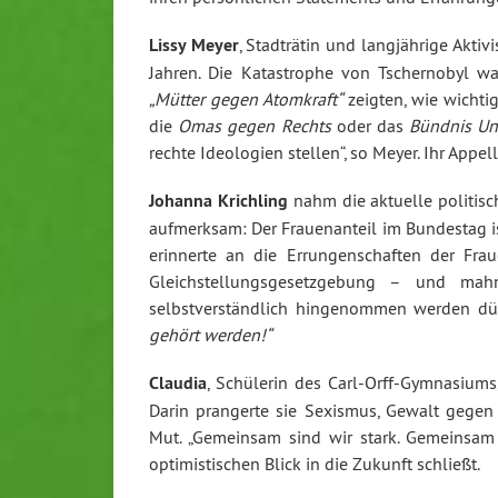
Lissy Meyer
, Stadträtin und langjährige Aktiv
Jahren. Die Katastrophe von Tschernobyl wa
„Mütter gegen Atomkraft“
zeigten, wie wichtig
die
Omas gegen Rechts
oder das
Bündnis Unt
rechte Ideologien stellen“, so Meyer. Ihr Appe
Johanna Krichling
nahm die aktuelle politis
aufmerksam: Der Frauenanteil im Bundestag is
erinnerte an die Errungenschaften der Fr
Gleichstellungsgesetzgebung – und mahn
selbstverständlich hingenommen werden dür
gehört werden!“
Claudia
, Schülerin des Carl-Orff-Gymnasium
Darin prangerte sie Sexismus, Gewalt gegen
Mut. „Gemeinsam sind wir stark. Gemeinsam 
optimistischen Blick in die Zukunft schließt.