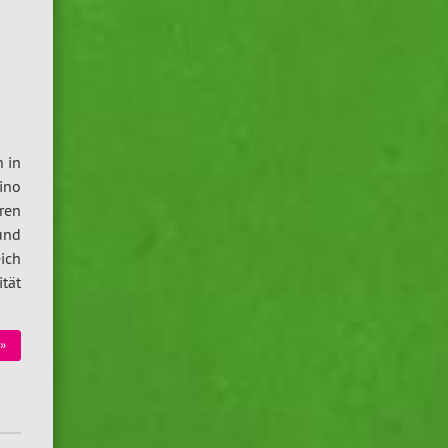
e
 in
ino
hren
und
ich
ität
»