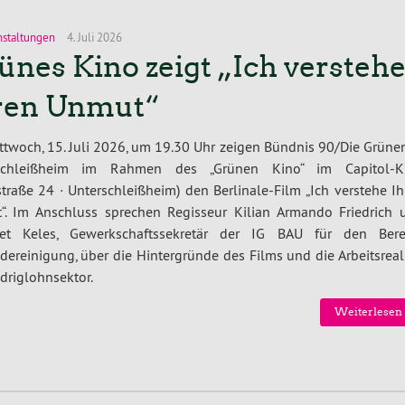
nstaltungen
4. Juli 2026
ünes Kino zeigt „Ich versteh
ren Unmut“
twoch, 15. Juli 2026, um 19.30 Uhr zeigen Bündnis 90/Die Grünen
schleißheim im Rahmen des „Grünen Kino“ im Capitol-K
straße 24 · Unterschleißheim) den Berlinale-Film „Ich verstehe I
“. Im Anschluss sprechen Regisseur Kilian Armando Friedrich 
t Keles, Gewerkschaftssekretär der IG BAU für den Bere
ereinigung, über die Hintergründe des Films und die Arbeitsreal
driglohnsektor.
Weiterlesen 