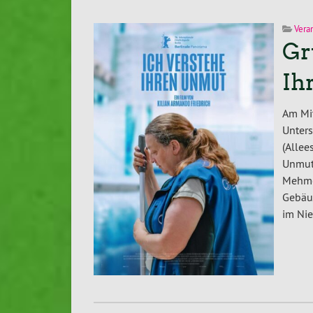
Vera
Gr
Ih
Am Mit
Unter
(Allee
Unmut
Mehme
Gebäud
im Nie