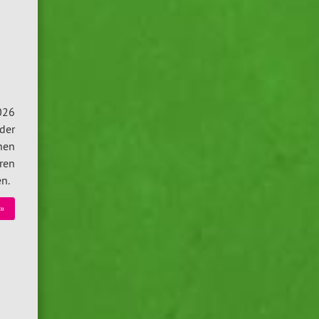
t
026
der
chen
ren
en.
»