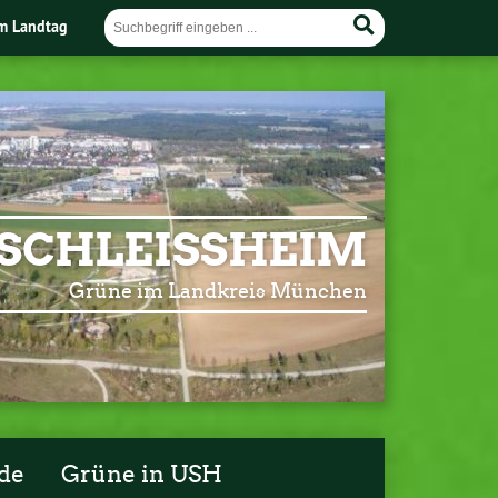
im Landtag
SCHLEISSHEIM
Grüne im Landkreis München
de
Grüne in USH