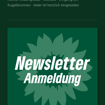
Kugelbrunnen · Jeder ist herzlich eingeladen