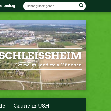
im Landtag
SCHLEISSHEIM
Grüne im Landkreis München
de
Grüne in USH