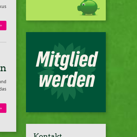
kus
»
en
and
 das
»
Kontakt