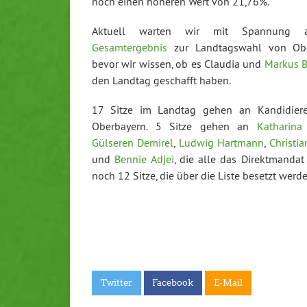
noch einen höheren Wert von 21,76%.
Aktuell warten wir mit Spannung 
Gesamtergebnis
zur Landtagswahl von Obe
bevor wir wissen, ob es Claudia und
Markus B
den Landtag geschafft haben.
17 Sitze im Landtag gehen an Kandidier
Oberbayern. 5 Sitze gehen an
Katharina
Gülseren Demirel
,
Ludwig Hartmann
,
Christia
und
Bennie Adjei
, die alle das Direktmanda
noch 12 Sitze, die über die Liste besetzt werde
Twitter
Facebook
E-Mail