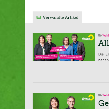
Verwandte Artikel
Wahl
Al
Die E
haben 
Wahl
Ge