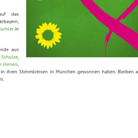
auf das
rbayern,
üchler
in
ende aus
 Schulze
,
n Hirneis
,
t in ihren Stimmkreisen in München gewonnen haben. Bleiben a
n.