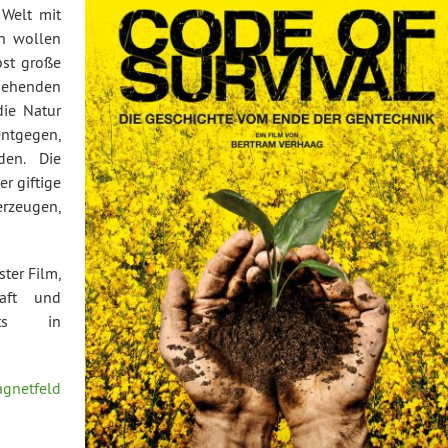
 Welt mit
en wollen
bst große
gehenden
ie Natur
entgegen,
den. Die
r giftige
erzeugen,
ster Film,
haft und
eits in
gnetfeld