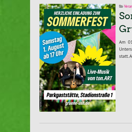
Vera
So
Gr
Am 01
Unter
statt.