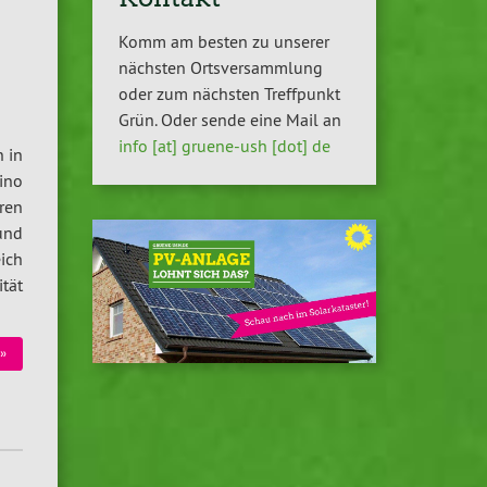
Komm am besten zu unserer
e
nächsten Ortsversammlung
oder zum nächsten Treffpunkt
Grün. Oder sende eine Mail an
info [at] gruene-ush [dot] de
 in
ino
hren
und
ich
ität
»