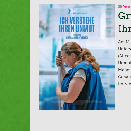
Vera
Gr
Ih
Am Mit
Unter
(Allee
Unmut
Mehme
Gebäud
im Nie