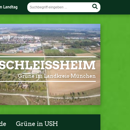
im Landtag
SCHLEISSHEIM
Grüne im Landkreis München
de
Grüne in USH