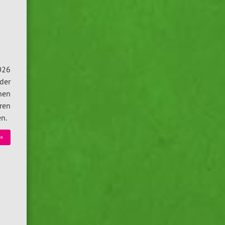
t
026
der
chen
ren
en.
»