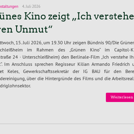
nstaltungen
4. Juli 2026
ünes Kino zeigt „Ich versteh
ren Unmut“
twoch, 15. Juli 2026, um 19.30 Uhr zeigen Bündnis 90/Die Grünen
schleißheim im Rahmen des „Grünen Kino“ im Capitol-K
straße 24 · Unterschleißheim) den Berlinale-Film „Ich verstehe I
“. Im Anschluss sprechen Regisseur Kilian Armando Friedrich 
t Keles, Gewerkschaftssekretär der IG BAU für den Bere
ereinigung, über die Hintergründe des Films und die Arbeitsreal
driglohnsektor.
Weiterlesen 